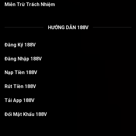
Miễn Trừ Trách Nhiệm
HƯỚNG DẪN 188V
Đăng Ký 188V
Đăng Nhập 188V
Nạp Tiền 188V
Rút Tiền 188V
Tải App 188V
Đổi Mật Khẩu 188V