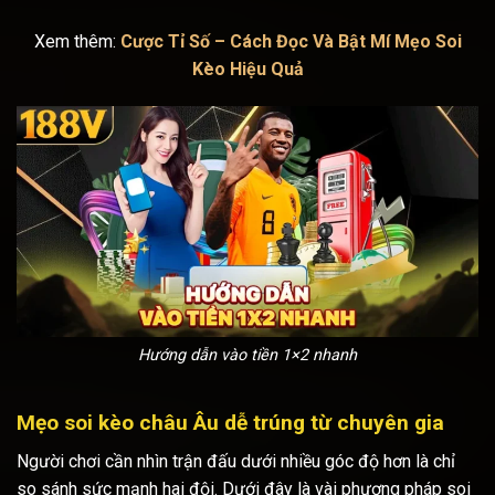
Xem thêm:
Cược Tỉ Số – Cách Đọc Và Bật Mí Mẹo Soi
Kèo Hiệu Quả
Hướng dẫn vào tiền 1×2 nhanh
Mẹo soi kèo châu Âu dễ trúng từ chuyên gia
Người chơi cần nhìn trận đấu dưới nhiều góc độ hơn là chỉ
so sánh sức mạnh hai đội. Dưới đây là vài phương pháp soi