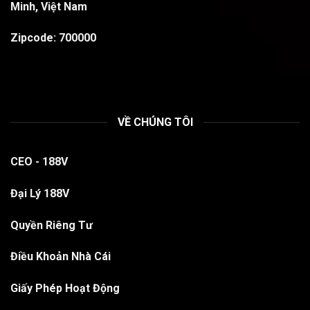
Minh, Việt Nam
Zipcode:
700000
VỀ CHÚNG TÔI
CEO - 188V
Đại Lý 188V
Quyền Riêng Tư
Điều Khoản Nhà Cái
Giấy Phép Hoạt Động