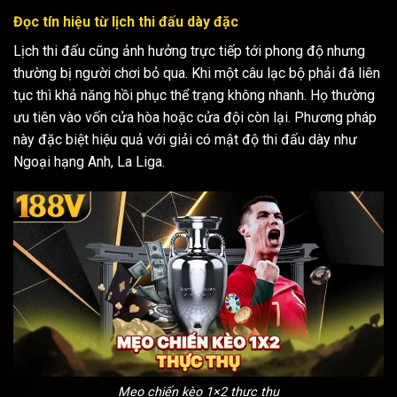
Đọc tín hiệu từ lịch thi đấu dày đặc
Lịch thi đấu cũng ảnh hưởng trực tiếp tới phong độ nhưng
thường bị người chơi bỏ qua. Khi một câu lạc bộ phải đá liên
tục thì khả năng hồi phục thể trạng không nhanh. Họ thường
ưu tiên vào vốn cửa hòa hoặc cửa đội còn lại. Phương pháp
này đặc biệt hiệu quả với giải có mật độ thi đấu dày như
Ngoại hạng Anh, La Liga.
Mẹo chiến kèo 1×2 thực thụ