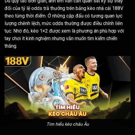
Dù quy tắc đơn giản, anh em vẫn cần quan sát kỹ sự thay
đổi của tỷ lệ odds trả thưởng trên bảng kèo nhà cái 188V
theo từng thời điểm. Ở những cặp đấu có tương quan lực
lượng chênh lệch, mức odds thường được điều chỉnh liên
tục. Nhờ đó, kèo 1×2 được xem là phương án phù hợp với
tay chơi ít kinh nghiệm nhưng vẫn muốn tìm kiếm chiến
thắng.
Tìm hiểu kèo châu Âu