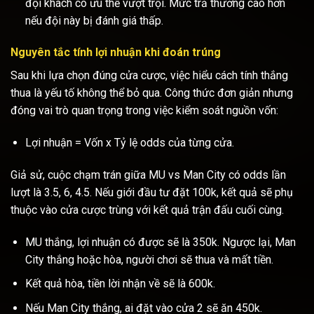
đội khách có ưu thế vượt trội. Mức trả thưởng cao hơn
nếu đội này bị đánh giá thấp.
Nguyên tắc tính lợi nhuận khi đoán trúng
Sau khi lựa chọn đúng cửa cược, việc hiểu cách tính thắng
thua là yếu tố không thể bỏ qua. Công thức đơn giản nhưng
đóng vai trò quan trọng trong việc kiểm soát nguồn vốn:
Lợi nhuận = Vốn x Tỷ lệ odds của từng cửa.
Giả sử, cuộc chạm trán giữa MU vs Man City có odds lần
lượt là 3.5, 6, 4.5. Nếu giới đầu tư đặt 100k, kết quả sẽ phụ
thuộc vào cửa cược trùng với kết quả trận đấu cuối cùng.
MU thắng, lợi nhuận có được sẽ là 350k. Ngược lại, Man
City thắng hoặc hòa, người chơi sẽ thua và mất tiền.
Kết quả hòa, tiền lời nhận về sẽ là 600k.
Nếu Man City thắng, ai đặt vào cửa 2 sẽ ăn 450k.