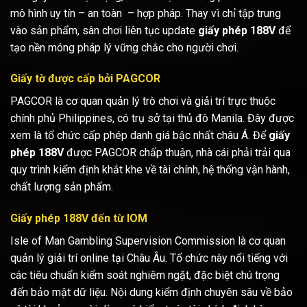
mô hình uy tín – an toàn – hợp pháp. Thay vì chỉ tập trung
vào sản phẩm, sân chơi liên tục update
giấy phép 188V
để
tạo nền móng pháp lý vững chắc cho người chơi.
Giấy tờ được cấp bởi PAGCOR
PAGCOR là cơ quan quản lý trò chơi và giải trí trực thuộc
chính phủ Philippines, có trụ sở tại thủ đô Manila. Đây được
xem là tổ chức cấp phép danh giá bậc nhất châu Á. Để
giấy
phép 188V
được PAGCOR chấp thuận, nhà cái phải trải qua
quy trình kiểm định khắt khe về tài chính, hệ thống vận hành,
chất lượng sản phẩm.
Giấy phép 188V đến từ IOM
Isle of Man Gambling Supervision Commission là cơ quan
quản lý giải trí online tại Châu Âu. Tổ chức này nổi tiếng với
các tiêu chuẩn kiểm soát nghiêm ngặt, đặc biệt chú trọng
đến bảo mật dữ liệu. Nội dung kiểm định chuyên sâu về bảo