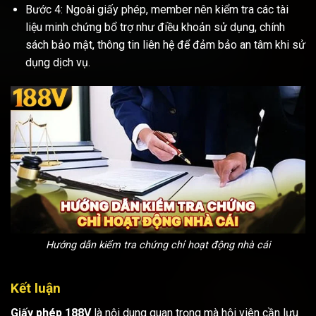
Bước 4: Ngoài giấy phép, member nên kiểm tra các tài
liệu minh chứng bổ trợ như điều khoản sử dụng, chính
sách bảo mật, thông tin liên hệ để đảm bảo an tâm khi sử
dụng dịch vụ.
Hướng dẫn kiểm tra chứng chỉ hoạt động nhà cái
Kết luận
Giấy phép 188V
là nội dung quan trọng mà hội viên cần lưu