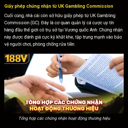
Giấy phép chứng nhận từ UK Gambling Commission
Cuối cùng, nhà cái còn sở hữu giấy phép từ UK Gambling
Commission (GC). Đây là cơ quan quản lý cá cược uy tín
hàng đầu thế giới có trụ sở tại Vương quốc Anh. Chứng nhận
này được đánh giá cực kỳ khắt khe, tập trung mạnh vào bảo
vệ người chơi, phòng chống rửa tiền.
Tổng hợp các chứng nhận hoạt động thương hiệu