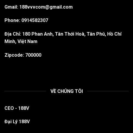
Gmail:
188vvvcom@gmail.com
Phone:
0914582307
Địa Chỉ:
180 Phan Anh, Tân Thới Hoà, Tân Phú, Hồ Chí
Minh, Việt Nam
Zipcode:
700000
VỀ CHÚNG TÔI
CEO - 188V
Đại Lý 188V