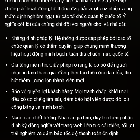
chóng nhận diện mức độ uy tín của nhà cái. Để được cấp
chứng chỉ hoạt động, hệ thống đã phải vượt qua nhiều vòng
thẩm định nghiêm ngặt từ các tổ chức quản lý quốc tế. Ý
nghĩa cốt lõi của chứng chỉ đối với người chơi và nhà cái:
Khẳng định pháp lý: Hệ thống được cấp phép bởi các tổ
chức quản lý có thẩm quyền, giúp chứng minh thương
hiệu hoạt động minh bạch, tuân thủ chuẩn mực quốc tế.
Gia tăng niềm tin: Giấy phép rõ ràng là cơ sở để người
chơi an tâm tham gia, đồng thời tạo hiệu ứng lan tỏa, thu
hút thêm lượng lớn thành viên mới.
Bảo vệ quyền lợi khách hàng: Mọi tranh chấp, khiếu nại
đều có cơ chế giám sát, đảm bảo hội viên được đối xử
công bằng và minh bạch.
Nâng cao chất lượng: Nhà cái gia hạn, duy trì chứng nhận
định kỳ đồng nghĩa với trang web liên tục cải thiện, tối ưu
trải nghiệm và đảm bảo tốc độ thanh toán ổn định.