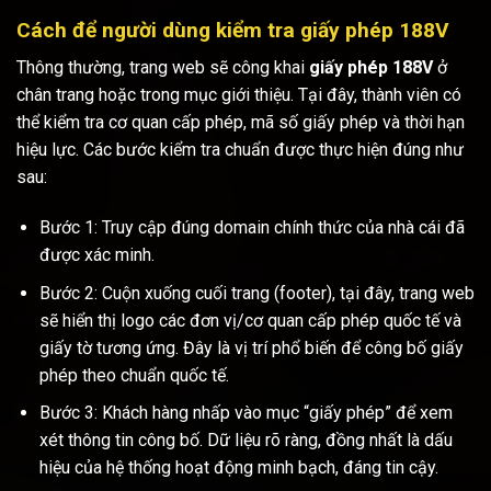
Cách để người dùng kiểm tra giấy phép 188V
Thông thường, trang web sẽ công khai
giấy phép 188V
ở
chân trang hoặc trong mục giới thiệu. Tại đây, thành viên có
thể kiểm tra cơ quan cấp phép, mã số giấy phép và thời hạn
hiệu lực. Các bước kiểm tra chuẩn được thực hiện đúng như
sau:
Bước 1: Truy cập đúng domain chính thức của nhà cái đã
được xác minh.
Bước 2: Cuộn xuống cuối trang (footer), tại đây, trang web
sẽ hiển thị logo các đơn vị/cơ quan cấp phép quốc tế và
giấy tờ tương ứng. Đây là vị trí phổ biến để công bố giấy
phép theo chuẩn quốc tế.
Bước 3: Khách hàng nhấp vào mục “giấy phép” để xem
xét thông tin công bố. Dữ liệu rõ ràng, đồng nhất là dấu
hiệu của hệ thống hoạt động minh bạch, đáng tin cậy.