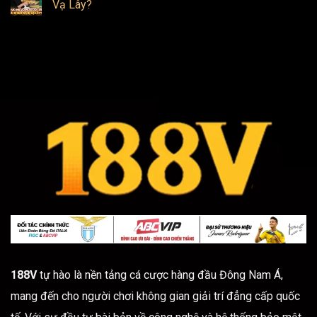
Nghỉ
luận
Vạ Lây?
Tết
ở
2026
Bắt
Không
Chính
Giữ
có
Thức
Ngân
bình
Cho
98
luận
Người
–
ở
Lao
Thực
Động
Diễn
Hư
Biến
Vụ
Ngân
Pate
98
Cột
Bị
Đèn
Bắt
–
Mới
Người
Hiện
Nào
Nay
Bị
Bắt
Và
Bị
Vạ
Lây?
188V
tự hào là nền tảng cá cược hàng đầu Đông Nam Á,
mang đến cho người chơi không gian giải trí đẳng cấp quốc