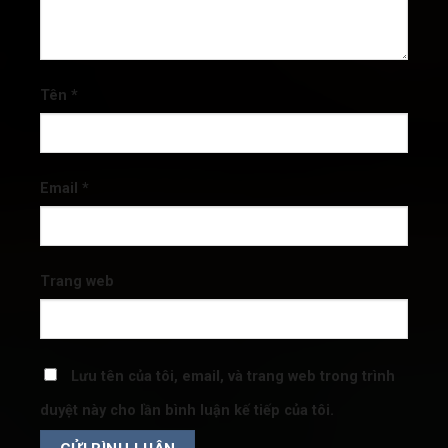
Tên
*
Email
*
Trang web
Lưu tên của tôi, email, và trang web trong trình
duyệt này cho lần bình luận kế tiếp của tôi.