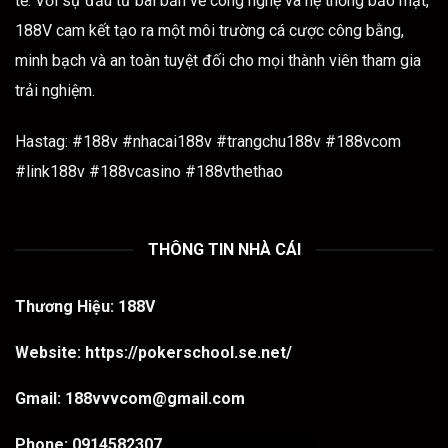
tế. Với sự đầu tư bài bản về công nghệ và hệ thống bảo mật,
188V cam kết tạo ra một môi trường cá cược công bằng,
minh bạch và an toàn tuyệt đối cho mọi thành viên tham gia
trải nghiệm.
Hastag: #188v #nhacai188v #trangchu188v #188vcom
#link188v #188vcasino #188vthethao
THÔNG TIN NHÀ CÁI
Thương Hiệu:
188V
Website:
https://pokerschool.se.net/
Gmail:
188vvvcom@gmail.com
Phone:
0914582307