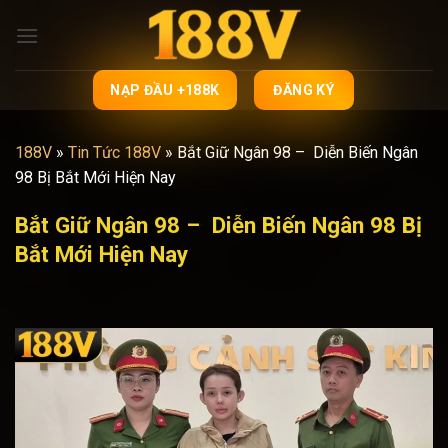
Bỏ
qua
nội
dung
NẠP ĐẦU +188K
ĐĂNG KÝ
188V
»
Tin Tức 188V
»
Bắt Giữ Ngân 98 – Diễn Biến Ngân
98 Bị Bắt Mới Hiện Nay
Bắt Giữ Ngân 98 – Diễn Biến Ngân 98 Bị
Bắt Mới Hiện Nay