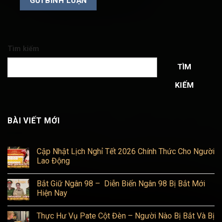
Tìm kiếm
TÌM
KIẾM
BÀI VIẾT MỚI
Cập Nhật Lịch Nghỉ Tết 2026 Chính Thức Cho Người
Lao Động
Không
có
Bắt Giữ Ngân 98 – Diễn Biến Ngân 98 Bị Bắt Mới
bình
luận
Hiện Nay
ở
Cập
Không
Nhật
có
Thực Hư Vụ Pate Cột Đèn – Người Nào Bị Bắt Và Bị
Lịch
bình