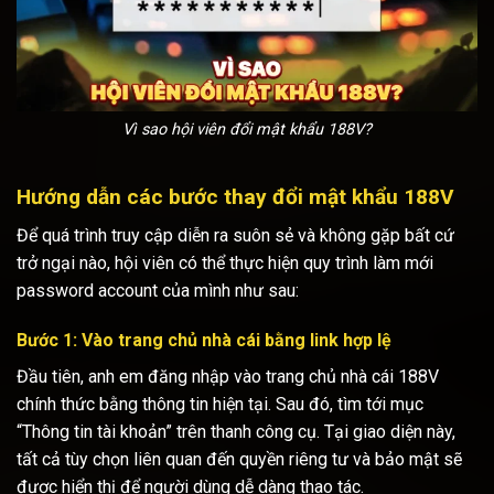
Vì sao hội viên đổi mật khẩu 188V?
Hướng dẫn các bước thay đổi mật khẩu 188V
Để quá trình truy cập diễn ra suôn sẻ và không gặp bất cứ
trở ngại nào, hội viên có thể thực hiện quy trình làm mới
password account của mình như sau:
Bước 1: Vào trang chủ nhà cái bằng link hợp lệ
Đầu tiên, anh em đăng nhập vào trang chủ nhà cái 188V
chính thức bằng thông tin hiện tại. Sau đó, tìm tới mục
“Thông tin tài khoản” trên thanh công cụ. Tại giao diện này,
tất cả tùy chọn liên quan đến quyền riêng tư và bảo mật sẽ
được hiển thị để người dùng dễ dàng thao tác.