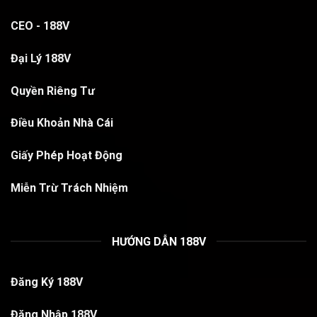
CEO - 188V
Đại Lý 188V
Quyền Riêng Tư
Điều Khoản Nhà Cái
Giấy Phép Hoạt Động
Miễn Trừ Trách Nhiệm
HƯỚNG DẪN 188V
Đăng Ký 188V
Đăng Nhập 188V