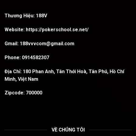
Thương Hiệu:
188V
Website:
https://pokerschool.se.net/
Gmail:
188vvvcom@gmail.com
Phone:
0914582307
Địa Chỉ:
180 Phan Anh, Tân Thới Hoà, Tân Phú, Hồ Chí
Minh, Việt Nam
Zipcode:
700000
VỀ CHÚNG TÔI