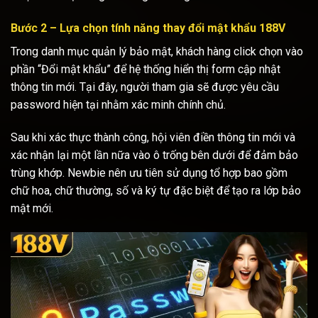
Bước 2 – Lựa chọn tính năng thay đổi mật khẩu 188V
Trong danh mục quản lý bảo mật, khách hàng click chọn vào
phần “Đổi mật khẩu” để hệ thống hiển thị form cập nhật
thông tin mới. Tại đây, người tham gia sẽ được yêu cầu
password hiện tại nhằm xác minh chính chủ.
Sau khi xác thực thành công, hội viên điền thông tin mới và
xác nhận lại một lần nữa vào ô trống bên dưới để đảm bảo
trùng khớp. Newbie nên ưu tiên sử dụng tổ hợp bao gồm
chữ hoa, chữ thường, số và ký tự đặc biệt để tạo ra lớp bảo
mật mới.