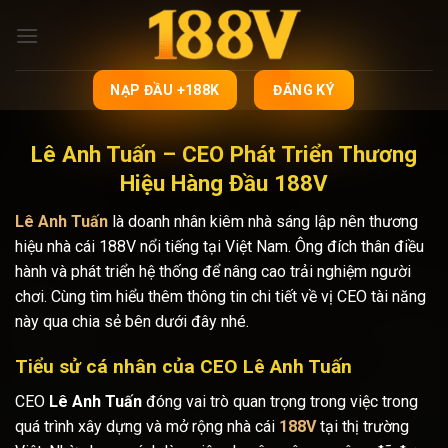
Bỏ
qua
nội
dung
NẠP ĐẦU +188K
ĐĂNG KÝ
Lê Anh Tuấn – CEO Phát Triển Thương
Hiệu Hàng Đầu 188V
Lê Anh Tuấn
là doanh nhân kiêm nhà sáng lập nên thương
hiệu nhà cái 188V nổi tiếng tại Việt Nam. Ông đích thân điều
hành và phát triển hệ thống để nâng cao trải nghiệm người
chơi. Cùng tìm hiểu thêm thông tin chi tiết về vị CEO tài năng
này qua chia sẻ bên dưới đây nhé.
Tiểu sử cá nhân của CEO Lê Anh Tuấn
CEO
Lê Anh Tuấn
đóng vai trò quan trọng trong việc trong
quá trình xây dựng và mở rộng nhà cái
188V
tại thị trường