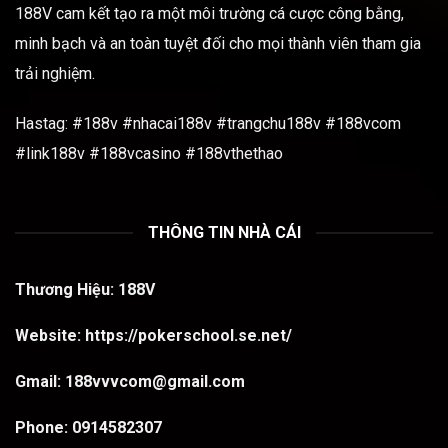
188V cam kết tạo ra một môi trường cá cược công bằng,
minh bạch và an toàn tuyệt đối cho mọi thành viên tham gia
trải nghiệm.
Hastag: #188v #nhacai188v #trangchu188v #188vcom
#link188v #188vcasino #188vthethao
THÔNG TIN NHÀ CÁI
Thương Hiệu:
188V
Website:
https://pokerschool.se.net/
Gmail:
188vvvcom@gmail.com
Phone:
0914582307