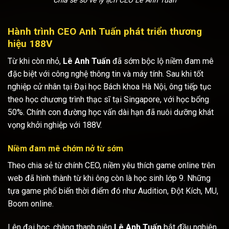
Chia sẻ sơ về lý lịch CEO Lê Anh Tuấn
Hành trình CEO Anh Tuấn phát triển thương
hiệu 188V
Từ khi còn nhỏ,
Lê Anh Tuấn
đã sớm bộc lộ niềm đam mê
đặc biệt với công nghệ thông tin và máy tính. Sau khi tốt
nghiệp cử nhân tại Đại học Bách khoa Hà Nội, ông tiếp tục
theo học chương trình thạc sĩ tại Singapore, với học bổng
50%. Chính con đường học vấn dài hạn đã nuôi dưỡng khát
vọng khởi nghiệp với 188V.
Niềm đam mê chớm nở từ sớm
Theo chia sẻ từ chính CEO, niềm yêu thích game online trên
web đã hình thành từ khi ông còn là học sinh lớp 9. Những
tựa game phổ biến thời điểm đó như Audition, Đột Kích, MU,
Boom online.
Lên đại học, chàng thanh niên
Lê Anh Tuấn
bắt đầu nghiên